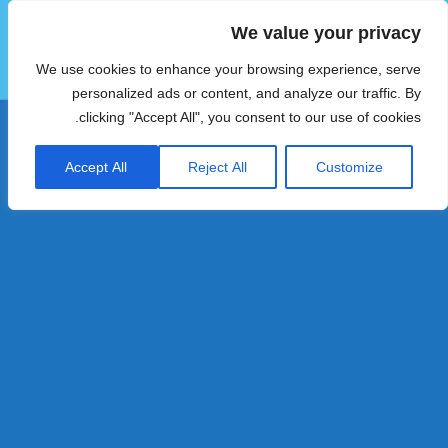
We value your privacy
הוטצימר
We use cookies to enhance your browsing experience, serve
תפריטים
ווידג'טים
personalized ads or content, and analyze our traffic. By
clicking "Accept All", you consent to our use of cookies.
Accept All
Reject All
Customize