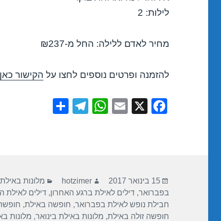
לילות: 2
מחיר לאדם ללילה: החל מ-₪237
להזמנה ופרטים נוספים לחצו על
הקישור כאן
S
T
W
E
X
F
h
el
h
m
a
ar
e
at
ail
c
e
gr
s
e
a
A
b
פורסם
מחבר
קטגוריות
m
p
o
15 בינואר 2017
hotzimer
מלונות באילת
בתאריך
בפברואר
,
דילים לאילת ברגע האחרון
,
דילים לאילת ה
p
o
חבילת נופש לאילת בפברואר
,
חופשה באילת
,
חופשה 
k
חופשה זולה באילת
,
מלונות באילת בינואר
,
מלונות בא