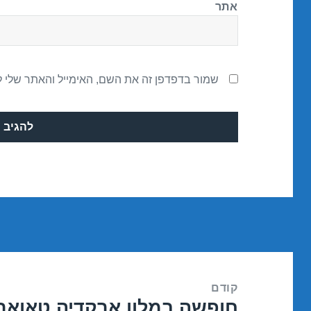
אתר
שמור בדפדפן זה את השם, האימייל והאתר שלי 
ניווט
קודם
חופשה במלון ארקדיה טאואר 
הפוסט