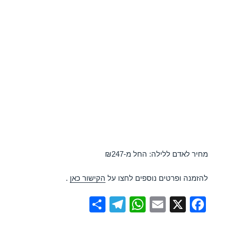
מחיר לאדם ללילה: החל מ-₪247
להזמנה ופרטים נוספים לחצו על
הקישור כאן
.
S
T
W
E
X
F
h
el
h
m
a