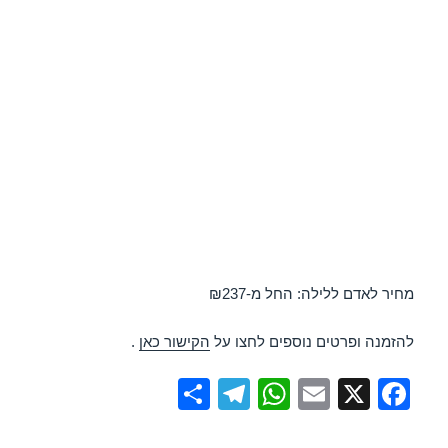
מחיר לאדם ללילה: החל מ-₪237
להזמנה ופרטים נוספים לחצו על
הקישור כאן
.
S
T
W
E
X
F
h
el
h
m
a