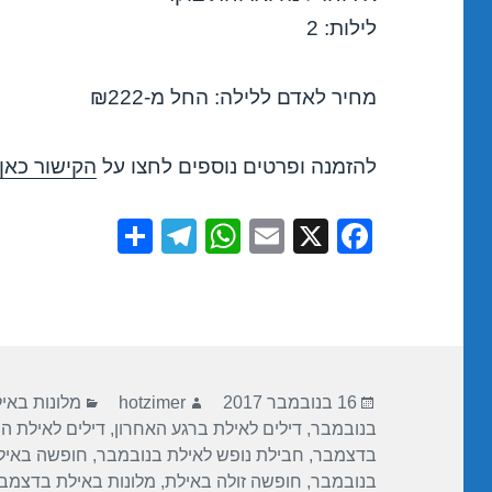
לילות: 2
מחיר לאדם ללילה: החל מ-₪222
להזמנה ופרטים נוספים לחצו על
הקישור כאן
S
T
W
E
X
F
h
el
h
m
a
ar
e
at
ail
c
e
gr
s
e
a
A
b
פורסם
מחבר
קטגוריות
m
p
o
16 בנובמבר 2017
hotzimer
מלונות באי
בתאריך
בנובמבר
,
דילים לאילת ברגע האחרון
,
דילים לאילת ה
p
o
בדצמבר
,
חבילת נופש לאילת בנובמבר
,
חופשה באיל
k
בנובמבר
,
חופשה זולה באילת
,
מלונות באילת בדצמב