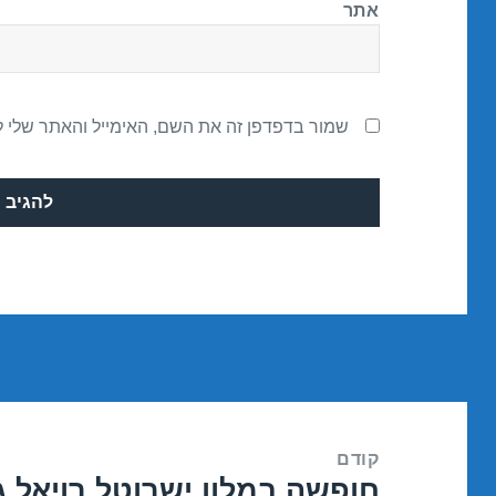
אתר
שמור בדפדפן זה את השם, האימייל והאתר שלי 
ניווט
קודם
חופשה במלון ישרוטל רויאל ג
הפוסט