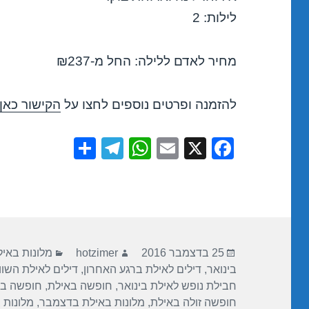
לילות: 2
מחיר לאדם ללילה: החל מ-₪237
להזמנה ופרטים נוספים לחצו על
הקישור כאן
S
T
W
E
X
F
h
el
h
m
a
ar
e
at
ail
c
e
gr
s
e
a
A
b
פורסם
מחבר
קטגוריות
m
p
o
25 בדצמבר 2016
hotzimer
מלונות באי
בתאריך
בינואר
,
דילים לאילת ברגע האחרון
,
דילים לאילת השו
p
o
חבילת נופש לאילת בינואר
,
חופשה באילת
,
חופשה ב
k
חופשה זולה באילת
,
מלונות באילת בדצמבר
,
מלונות 