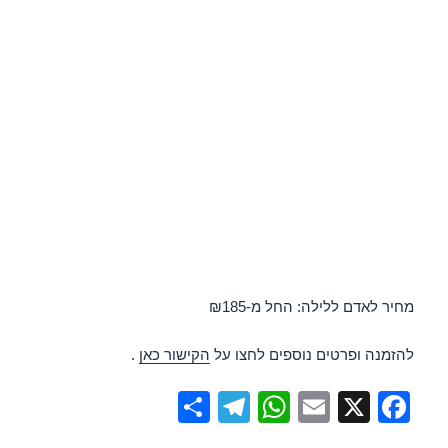
מחיר לאדם ללילה: החל מ-₪185
להזמנה ופרטים נוספים לחצו על
הקישור כאן
.
S
T
W
E
X
F
h
el
h
m
a