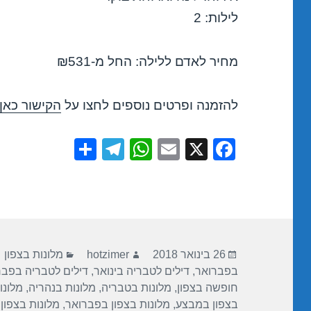
לילות: 2
מחיר לאדם ללילה: החל מ-₪531
להזמנה ופרטים נוספים לחצו על
הקישור כאן
S
T
W
E
X
F
h
el
h
m
a
ar
e
at
ail
c
e
gr
s
e
a
A
b
פורסם
מחבר
קטגוריות
m
p
o
26 בינואר 2018
hotzimer
מלונות בצפון
בתאריך
בפברואר
,
דילים לטבריה בינואר
,
דילים לטבריה בפבר
p
o
חופשה בצפון
,
מלונות בטבריה
,
מלונות בנהריה
,
מלונו
k
בצפון במבצע
,
מלונות בצפון בפברואר
,
מלונות בצפון