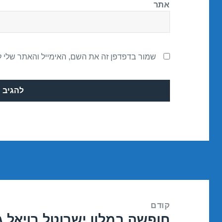
אתר
שמור בדפדפן זה את השם, האימייל והאתר שלי 
ניווט
קודם
חופשה במלון ישרוטל רויאל ג
הפוסט