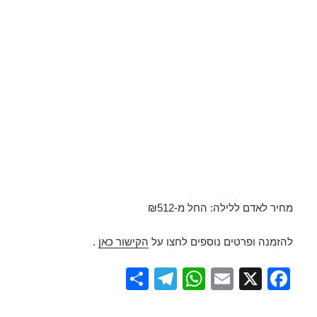
מחיר לאדם ללילה: החל מ-₪512
להזמנה ופרטים נוספים לחצו על
הקישור כאן
.
S
T
W
E
X
F
h
el
h
m
a