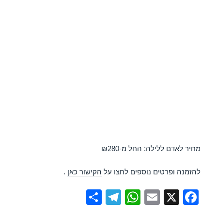
מחיר לאדם ללילה: החל מ-₪280
להזמנה ופרטים נוספים לחצו על
הקישור כאן
.
S
T
W
E
X
F
h
el
h
m
a