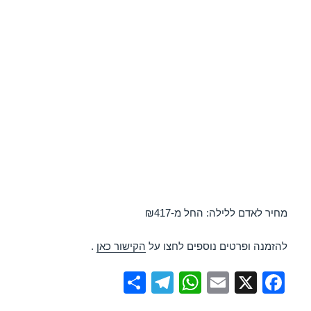
מחיר לאדם ללילה: החל מ-₪417
להזמנה ופרטים נוספים לחצו על
הקישור כאן
.
S
T
W
E
X
F
h
el
h
m
a