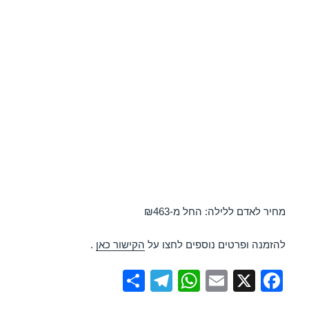
מחיר לאדם ללילה: החל מ-₪463
להזמנה ופרטים נוספים לחצו על
הקישור כאן
.
S
T
W
E
X
F
h
el
h
m
a