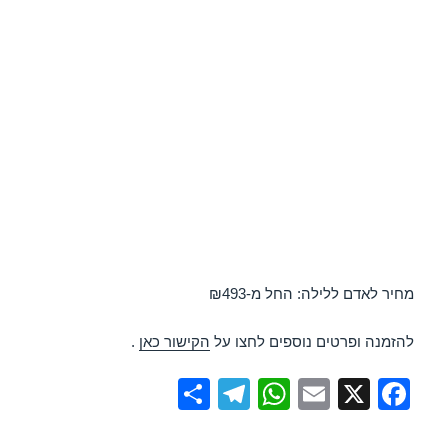
מחיר לאדם ללילה: החל מ-₪493
להזמנה ופרטים נוספים לחצו על
הקישור כאן
.
S
T
W
E
X
F
h
el
h
m
a