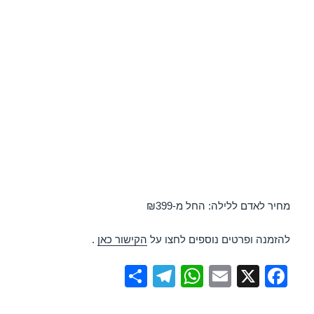
מחיר לאדם ללילה: החל מ-₪399
להזמנה ופרטים נוספים לחצו על
הקישור כאן
.
S
T
W
E
X
F
h
el
h
m
a