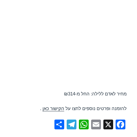
מחיר לאדם ללילה: החל מ-₪314
להזמנה ופרטים נוספים לחצו על
הקישור כאן
.
S
T
W
E
X
F
h
el
h
m
a