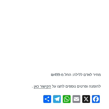
מחיר לאדם ללילה: החל מ-₪499
להזמנה ופרטים נוספים לחצו על
הקישור כאן
.
S
T
W
E
X
F
h
el
h
m
a