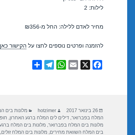
לילות: 2
מחיר לאדם ללילה: החל מ-₪356
להזמנה ופרטים נוספים לחצו על
הקישור כאן
S
T
W
E
X
F
h
el
h
m
a
ar
e
at
ail
c
e
gr
s
e
a
A
b
פורסם
מחבר
קטגוריות
m
p
o
26 בינואר 2017
hotzimer
מלונות בים ה
בתאריך
המלח בפברואר
,
דילים לים המלח ברגע האחרון
,
חופ
p
o
מלונות בים המלח בפברואר
,
מלונות בים המלח ברגע
k
בים המלח השוואת מחירים
,
מלונות בים המלח זולים
,