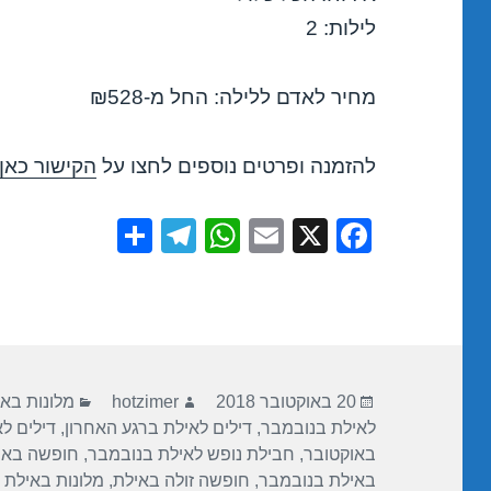
לילות: 2
מחיר לאדם ללילה: החל מ-₪528
להזמנה ופרטים נוספים לחצו על
הקישור כאן
S
T
W
E
X
F
h
el
h
m
a
ar
e
at
ail
c
e
gr
s
e
a
A
b
פורסם
מחבר
קטגוריות
m
p
o
20 באוקטובר 2018
hotzimer
מלונות בא
בתאריך
לאילת בנובמבר
,
דילים לאילת ברגע האחרון
,
דילים ל
p
o
באוקטובר
,
חבילת נופש לאילת בנובמבר
,
חופשה באי
k
באילת בנובמבר
,
חופשה זולה באילת
,
מלונות באילת 