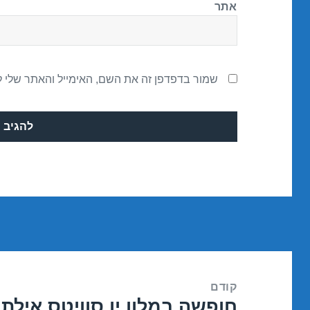
אתר
שמור בדפדפן זה את השם, האימייל והאתר שלי 
ניווט
קודם
חופשה במלון יו סוויטס אילת – אילת 8
הפוסט