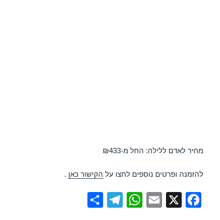
מחיר לאדם ללילה: החל מ-₪433
להזמנה ופרטים נוספים לחצו על
הקישור כאן
.
S
T
W
E
X
F
h
el
h
m
a