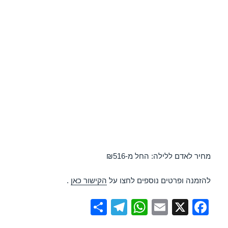
מחיר לאדם ללילה: החל מ-₪516
להזמנה ופרטים נוספים לחצו על
הקישור כאן
.
S
T
W
E
X
F
h
el
h
m
a