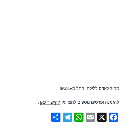
מחיר לאדם ללילה: החל מ-₪395
להזמנה ופרטים נוספים לחצו על
הקישור כאן
.
S
T
W
E
X
F
h
el
h
m
a