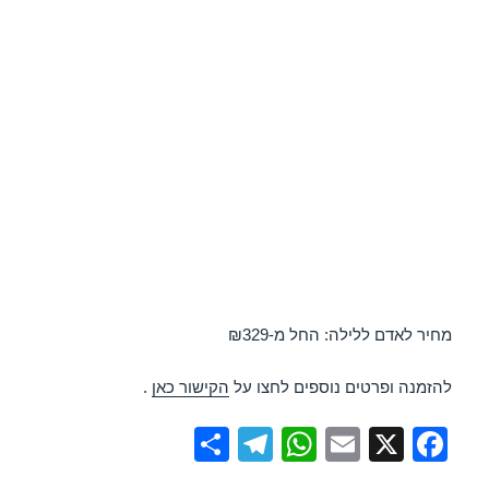
מחיר לאדם ללילה: החל מ-₪329
להזמנה ופרטים נוספים לחצו על
הקישור כאן
.
S
T
W
E
X
F
h
el
h
m
a