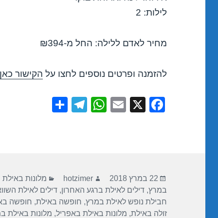
לילות: 2
מחיר לאדם ללילה: החל מ-₪394
להזמנה ופרטים נוספים לחצו על
הקישור כאן
S
T
W
E
X
F
h
el
h
m
a
ar
e
at
ail
c
e
gr
s
e
a
A
b
פורסם
מחבר
קטגוריות
m
p
o
22 במרץ 2018
hotzimer
מלונות באילת
בתאריך
במרץ
,
דילים לאילת ברגע האחרון
,
דילים לאילת השוו
p
o
חבילת נופש לאילת במרץ
,
חופשה באילת
,
חופשה בא
k
זולה באילת
,
מלונות באילת באפריל
,
מלונות באילת ב