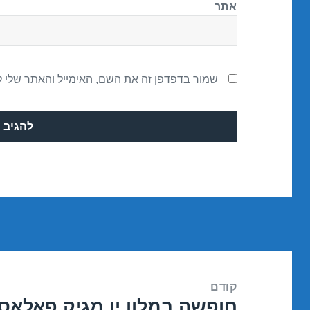
אתר
שמור בדפדפן זה את השם, האימייל והאתר שלי 
ניווט
קודם
חופשה במלון יו מגיק פאלאס – אילת 8
הפוסט