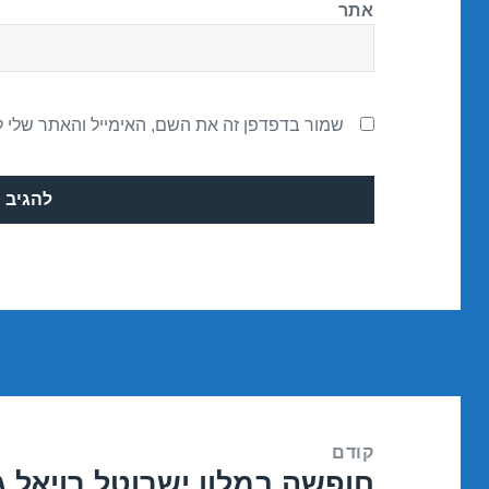
אתר
שמור בדפדפן זה את השם, האימייל והאתר שלי 
ניווט
קודם
חופשה במלון ישרוטל רויאל ג
הפוסט