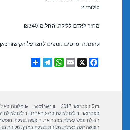
לילות: 2
מחיר לאדם ללילה: החל מ-₪340
להזמנה ופרטים נוספים לחצו על
הקישור כאן
S
T
W
E
X
F
h
el
h
m
a
ar
e
at
ail
c
e
gr
s
e
a
A
b
פורסם
מחבר
קטגוריות
m
p
o
5 בפברואר 2017
hotzimer
מלונות באיל
בתאריך
בפברואר
,
דילים לאילת ברגע האחרון
,
דילים לאילת ה
p
o
חבילת נופש לאילת בפברואר
,
חופשה באילת
,
חופשה
k
חופשה זולה באילת
,
מלונות באילת במרץ
,
מלונות בא