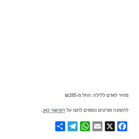
מחיר לאדם ללילה: החל מ-₪285
להזמנה ופרטים נוספים לחצו על
הקישור כאן
.
S
T
W
E
X
F
h
el
h
m
a