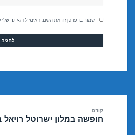
שמור בדפדפן זה את השם, האימייל והאתר שלי 
ניווט
קודם
חופשה במלון ישרוטל רויאל ביץ – איל
הפוסט
הקודם: