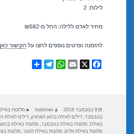
לילות: 2
מחיר לאדם ללילה: החל מ-₪582
להזמנה ופרטים נוספים לחצו על
הקישור כאן
S
T
W
E
X
F
h
el
h
m
a
ar
e
at
ail
c
e
gr
s
e
a
A
b
פורסם
מחבר
קטגוריות
m
p
o
9 בנובמבר 2016
hotzimer
מלונות באיל
בתאריך
בנובמבר
,
דילים לאילת ברגע האחרון
,
דילים לאילת ה
p
o
באילת
,
מלונות באילת בנובמבר
,
מלונות באילת ברגע 
k
מלונות באילת זולים
,
מלונות באילת לנוער
,
מלונות בא