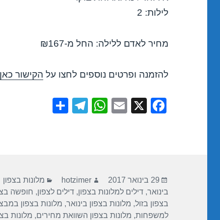
לילות: 2
מחיר לאדם ללילה: החל מ-₪167
להזמנה ופרטים נוספים לחצו על
הקישור כאן
S
T
W
E
X
F
h
el
h
m
a
ar
e
at
ail
c
e
gr
s
e
a
A
b
פורסם
מחבר
קטגוריות
m
p
o
29 בינואר 2017
hotzimer
מלונות בצפון
בתאריך
בינואר
,
דילים למלונות בצפון
,
דילים לצפון
,
חופשה בצפ
p
o
בצפון בזול
,
מלונות בצפון בינואר
,
מלונות בצפון במבצ
k
למשפחות
,
מלונות בצפון השוואת מחירים
,
מלונות בצפ