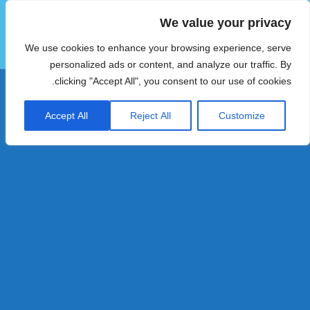
We value your privacy
הוטצימר
We use cookies to enhance your browsing experience, serve
תפריטים
ווידג'טים
personalized ads or content, and analyze our traffic. By
clicking "Accept All", you consent to our use of cookies.
Accept All
Reject All
Customize