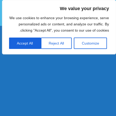
We value your privacy
הוטצימר
We use cookies to enhance your browsing experience, serve
תפריטים
ווידג'טים
personalized ads or content, and analyze our traffic. By
clicking "Accept All", you consent to our use of cookies.
Accept All
Reject All
Customize