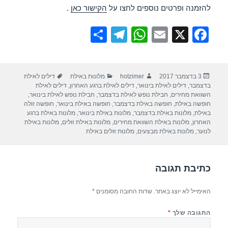
להזמנה ופרטים נוספים לחצו על
הקישור כאן
.
S
T
W
E
X
F
h
el
h
m
a
ar
e
at
ail
c
פורסם
מחבר
קטגוריות
תגיות
3 בדצמבר 2017
hotzimer
מלונות באילת
דילים לאילת
e
gr
s
e
בתאריך
בדצמבר
,
דילים לאילת בינואר
,
דילים לאילת ברגע האחרון
,
דילים לאילת
a
A
b
השוואת מחירים
,
חבילת נופש לאילת בדצמבר
,
חבילת נופש לאילת בינואר
,
חופשה באילת
,
חופשה באילת בדצמבר
,
חופשה באילת בינואר
,
חופשה זולה
m
p
o
באילת
,
מלונות באילת בדצמבר
,
מלונות באילת בינואר
,
מלונות באילת ברגע
האחרון
,
מלונות באילת השוואת מחירים
,
מלונות באילת זולים
,
מלונות באילת
p
o
לנוער
,
מלונות באילת מבצעים
,
מלונות זולים באילת
k
כתיבת תגובה
האימייל לא יוצג באתר.
שדות החובה מסומנים
*
התגובה שלך
*