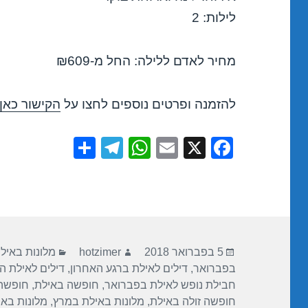
לילות: 2
מחיר לאדם ללילה: החל מ-₪609
להזמנה ופרטים נוספים לחצו על
הקישור כאן
S
T
W
E
X
F
h
el
h
m
a
ar
e
at
ail
c
e
gr
s
e
a
A
b
פורסם
מחבר
קטגוריות
m
p
o
5 בפברואר 2018
hotzimer
מלונות באיל
בתאריך
בפברואר
,
דילים לאילת ברגע האחרון
,
דילים לאילת ה
p
o
חבילת נופש לאילת בפברואר
,
חופשה באילת
,
חופשה
k
חופשה זולה באילת
,
מלונות באילת במרץ
,
מלונות בא