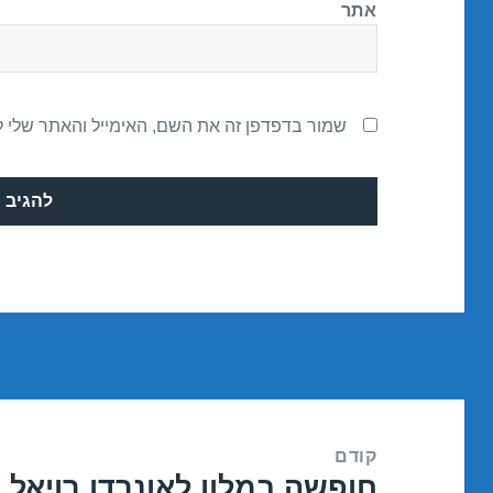
אתר
שמור בדפדפן זה את השם, האימייל והאתר שלי 
ניווט
קודם
חופשה במלון לאונרדו רויאל ר
הפוסט