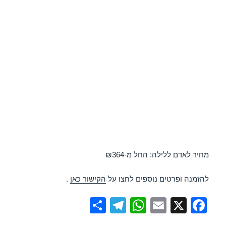
מחיר לאדם ללילה: החל מ-₪364
להזמנה ופרטים נוספים לחצו על
הקישור כאן
.
S
T
W
E
X
F
h
el
h
m
a