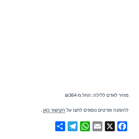
מחיר לאדם ללילה: החל מ-₪364
להזמנה ופרטים נוספים לחצו על
הקישור כאן
.
S
T
W
E
X
F
h
el
h
m
a