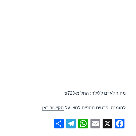
מחיר לאדם ללילה: החל מ-₪723
להזמנה ופרטים נוספים לחצו על
הקישור כאן
.
S
T
W
E
X
F
h
el
h
m
a