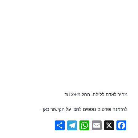
מחיר לאדם ללילה: החל מ-₪139
להזמנה ופרטים נוספים לחצו על
הקישור כאן
.
S
T
W
E
X
F
h
el
h
m
a