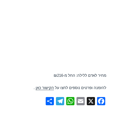
מחיר לאדם ללילה: החל מ-₪216
להזמנה ופרטים נוספים לחצו על
הקישור כאן
.
S
T
W
E
X
F
h
el
h
m
a