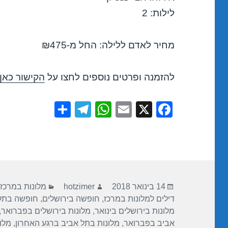
לילות: 2
מחיר לאדם ללילה: החל מ-₪475
להזמנה ופרטים נוספים לחצו על
הקישור כאן
S
T
W
E
X
F
h
el
h
m
a
ar
e
at
ail
c
e
gr
s
e
a
A
b
פורסם
מחבר
קטגוריות
m
p
o
14 בינואר 2018
hotzimer
מלונות במרכז
בתאריך
דילים למלונות במרכז
,
חופשה בירושלים
,
חופשה בתל
p
o
מלונות בירושלים בינואר
,
מלונות בירושלים בפברואר
,
k
אביב בפברואר
,
מלונות בתל אביב ברגע האחרון
,
מלו