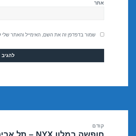
אתר
שמור בדפדפן זה את השם, האימייל והאתר שלי 
ניווט
קודם
חופשה במלון NYX – תל אביב 14/03/2017
הפוסט