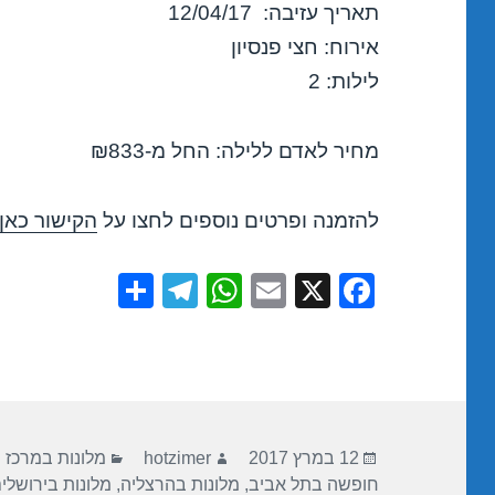
תאריך עזיבה: 12/04/17
אירוח: חצי פנסיון
לילות: 2
מחיר לאדם ללילה: החל מ-₪833
להזמנה ופרטים נוספים לחצו על
הקישור כאן
S
T
W
E
X
F
h
el
h
m
a
ar
e
at
ail
c
e
gr
s
e
a
A
b
פורסם
מחבר
קטגוריות
m
p
o
12 במרץ 2017
hotzimer
מלונות במרכז
בתאריך
חופשה בתל אביב
,
מלונות בהרצליה
,
מלונות בירושלי