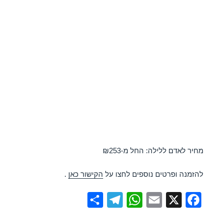
מחיר לאדם ללילה: החל מ-₪253
להזמנה ופרטים נוספים לחצו על
הקישור כאן
.
S
T
W
E
X
F
h
el
h
m
a