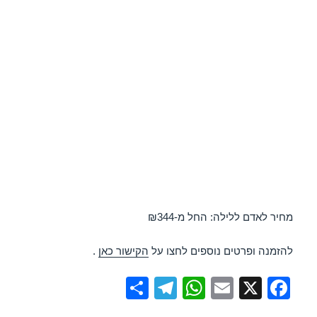
מחיר לאדם ללילה: החל מ-₪344
להזמנה ופרטים נוספים לחצו על
הקישור כאן
.
S
T
W
E
X
F
h
el
h
m
a