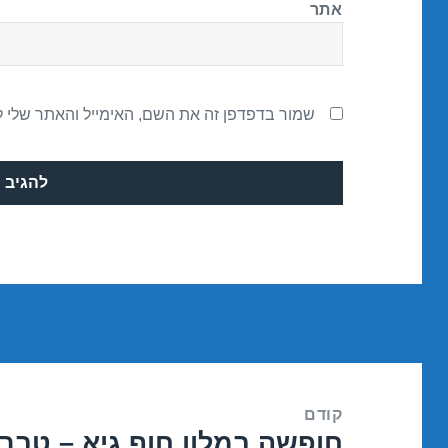
אתר
שמור בדפדפן זה את השם, האימייל והאתר שלי 
ניווט
קודם
חופשה במלון חוף גיא – טבריה – /2018
הפוסט