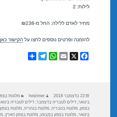
לילות: 2
מחיר לאדם ללילה: החל מ-₪238
להזמנה ופרטים נוספים לחצו על
הקישור כאן
S
T
W
E
X
F
h
el
h
m
a
ar
e
at
ail
c
e
gr
s
e
a
A
b
פורסם
מחבר
קטגוריות
m
p
o
22 בדצמבר 2018
hotzimer
מלונות בצפו
בתאריך
בינואר
,
דילים לטבריה בדצמבר
,
דילים לטבריה בינוא
p
o
בצפון
,
מלונות בטבריה
,
מלונות בנהריה
,
מלונות בצפו
k
בינואר
,
מלונות בצפון במבצע
,
מלונות בצפון הארץ
,
מל