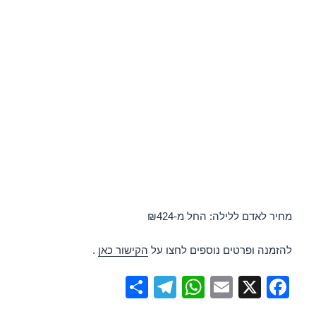
מחיר לאדם ללילה: החל מ-₪424
להזמנה ופרטים נוספים לחצו על
הקישור כאן
.
S
T
W
E
X
F
h
el
h
m
a