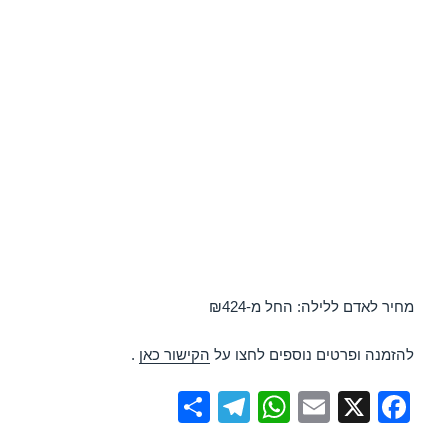
מחיר לאדם ללילה: החל מ-₪424
להזמנה ופרטים נוספים לחצו על
הקישור כאן
.
S
T
W
E
X
F
h
el
h
m
a