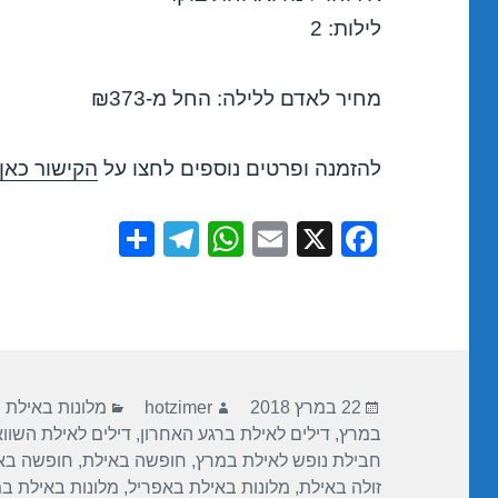
לילות: 2
מחיר לאדם ללילה: החל מ-₪373
להזמנה ופרטים נוספים לחצו על
הקישור כאן
S
T
W
E
X
F
h
el
h
m
a
ar
e
at
ail
c
e
gr
s
e
a
A
b
פורסם
מחבר
קטגוריות
m
p
o
22 במרץ 2018
hotzimer
מלונות באילת
בתאריך
במרץ
,
דילים לאילת ברגע האחרון
,
דילים לאילת השוו
p
o
חבילת נופש לאילת במרץ
,
חופשה באילת
,
חופשה בא
k
זולה באילת
,
מלונות באילת באפריל
,
מלונות באילת ב