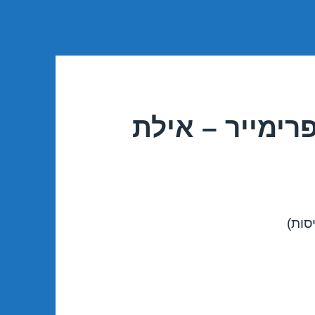
רימייר – אילת
סות)