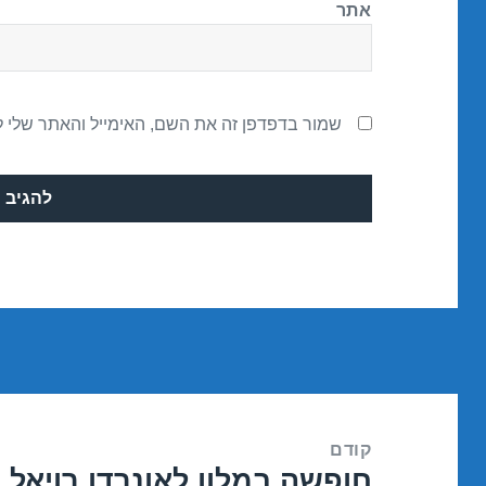
אתר
שמור בדפדפן זה את השם, האימייל והאתר שלי 
ניווט
קודם
חופשה במלון לאונרדו רויאל ר
הפוסט