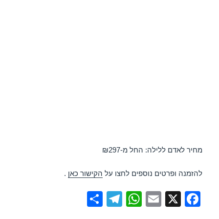
מחיר לאדם ללילה: החל מ-₪297
להזמנה ופרטים נוספים לחצו על
הקישור כאן
.
S
T
W
E
X
F
h
el
h
m
a