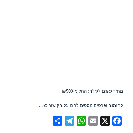
מחיר לאדם ללילה: החל מ-₪509
להזמנה ופרטים נוספים לחצו על
הקישור כאן
.
S
T
W
E
X
F
h
el
h
m
a