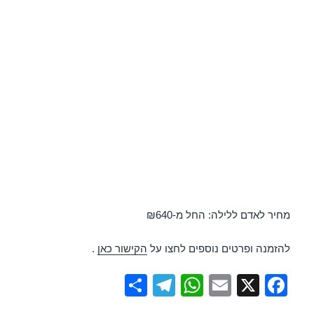
מחיר לאדם ללילה: החל מ-₪640
להזמנה ופרטים נוספים לחצו על
הקישור כאן
.
S
T
W
E
X
F
h
el
h
m
a