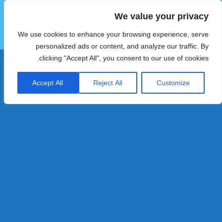
We value your privacy
הוטצימר
We use cookies to enhance your browsing experience, serve
תפריטים
ווידג'טים
personalized ads or content, and analyze our traffic. By
clicking "Accept All", you consent to our use of cookies.
Accept All
Reject All
Customize