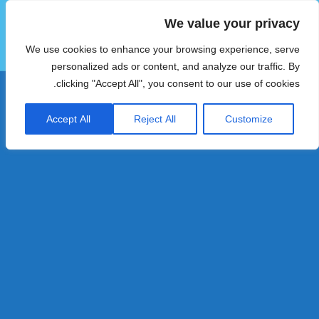
We value your privacy
הוטצימר
We use cookies to enhance your browsing experience, serve
תפריטים
ווידג'טים
personalized ads or content, and analyze our traffic. By
clicking "Accept All", you consent to our use of cookies.
Accept All
Reject All
Customize