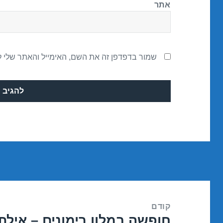
אתר
שמור בדפדפן זה את השם, האימייל והאתר שלי 
ניווט
קודם
חופשה במלון רימונים – אילת 0/04/2018
הפוסט