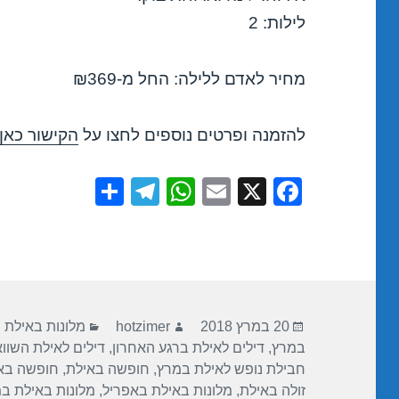
לילות: 2
מחיר לאדם ללילה: החל מ-₪369
להזמנה ופרטים נוספים לחצו על
הקישור כאן
S
T
W
E
X
F
h
el
h
m
a
ar
e
at
ail
c
e
gr
s
e
a
A
b
פורסם
מחבר
קטגוריות
m
p
o
20 במרץ 2018
hotzimer
מלונות באילת
בתאריך
במרץ
,
דילים לאילת ברגע האחרון
,
דילים לאילת השוו
p
o
חבילת נופש לאילת במרץ
,
חופשה באילת
,
חופשה בא
k
זולה באילת
,
מלונות באילת באפריל
,
מלונות באילת ב