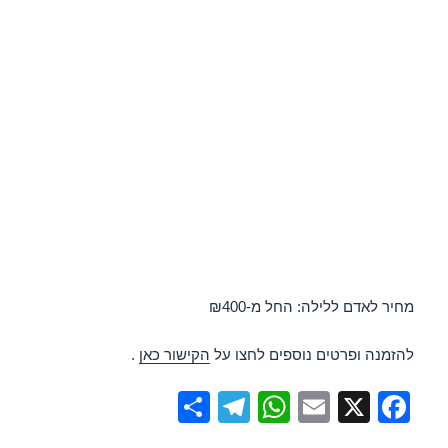
מחיר לאדם ללילה: החל מ-₪400
להזמנה ופרטים נוספים לחצו על
הקישור כאן
.
S
T
W
E
X
F
h
el
h
m
a